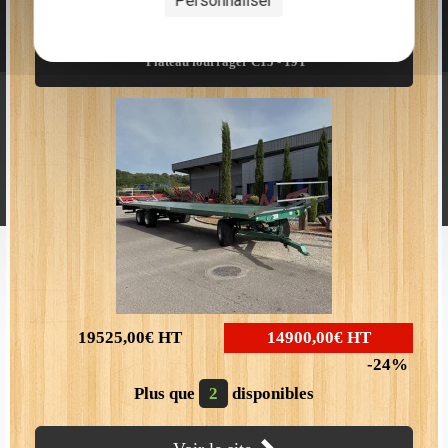
Personnaliser
Plus que
2
disponibles
Plateau fourrager C15 - 19T
CMS CONSTRUCTEUR
288 rue du stade
BP 12
NOUS
70110 VILLERSEXEL
Tél : 03 84 63 93 12
CONTACTER
Fax : 03 84 20 85 04
Nos partenaires
19525,00€
HT
14900,00€
HT
24
Plus que
2
disponibles
En raison des améliorations continuelles que nous faisons subir à notre matériel, les
figures, les photos et les caractéristiques ne sont données qu'a titre indicatif.