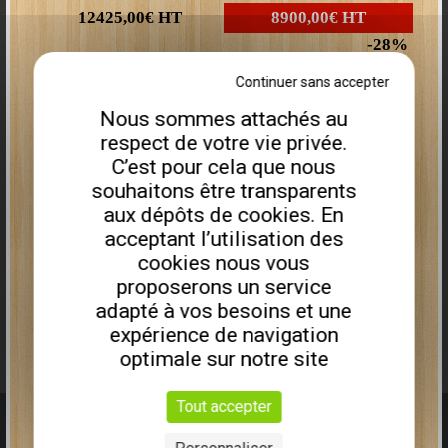
12425,00€
HT
8900,00€
HT
28
Plus que
2
disponibles
Continuer sans accepter
Nous sommes attachés au
Remorque porte engin PEA675I
respect de votre vie privée.
Constructeur a le plaisir de vous présenter son
nouveau site web!
C’est pour cela que nous
souhaitons être transparents
Nous avons souhaité
une nouvelle interface plus fonctionnelle
, qui
aux dépôts de cookies. En
vous permettra de retrouver facilement les informations que vous
cherchez sur notre matériel, ainsi que nos promotions en cours.
acceptant l’utilisation des
cookies nous vous
Désormais 100% compatible mobile, ce site est consultable sur
ordinateur comme sur tablette ou smartphone :
proposerons un service
l'expérience CMS
n'a plus aucune limite
!
adapté à vos besoins et une
expérience de navigation
Nous vous souhaitons une agréable visite sur notre site.
optimale sur notre site
9613,00€
HT
6990,00€
HT
Tout accepter
Homologué route
Boutique en ligne
Vidéo
27