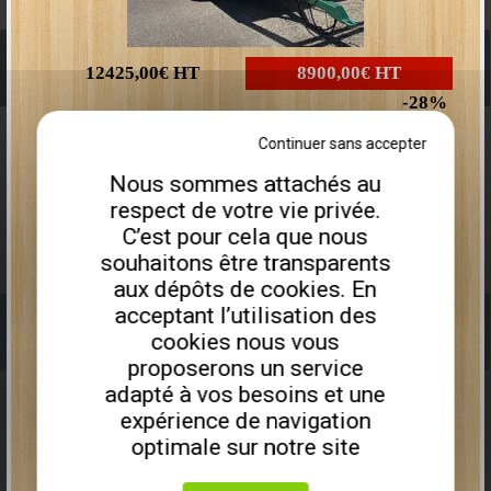
COMBINÉ SCIEUR / FENDEUR
12425,00€
HT
8900,00€
HT
28
Plus que
1
disponible
Continuer sans accepter
Nous sommes attachés au
Remorque porte engin PEA675I
respect de votre vie privée.
C’est pour cela que nous
souhaitons être transparents
aux dépôts de cookies. En
acceptant l’utilisation des
TREUIL FORESTIER / PINCE DE DÉBARDAGE
cookies nous vous
proposerons un service
adapté à vos besoins et une
expérience de navigation
optimale sur notre site