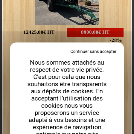
12425,00€
HT
8900,00€
HT
28
Epareuse CMS5000
Plus que
2
disponibles
Continuer sans accepter
Nous sommes attachés au
Remorque porte engin PEA675I
respect de votre vie privée.
C’est pour cela que nous
souhaitons être transparents
aux dépôts de cookies. En
acceptant l’utilisation des
cookies nous vous
proposerons un service
adapté à vos besoins et une
expérience de navigation