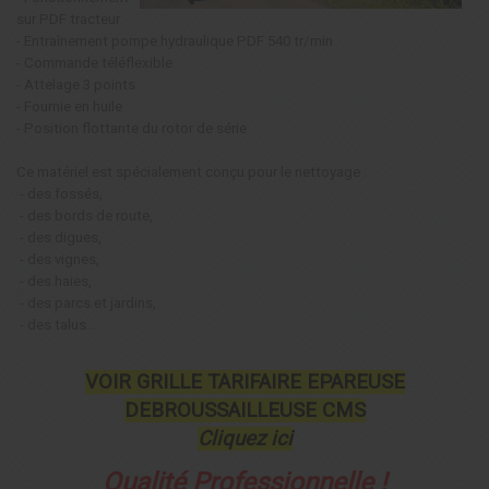
sur PDF tracteur
- Entraînement pompe hydraulique PDF 540 tr/min
- Commande téléflexible
- Attelage 3 points
- Fournie en huile
- Position flottante du rotor de série
Ce matériel est spécialement conçu pour le nettoyage :
- des fossés,
- des bords de route,
- des digues,
- des vignes,
- des haies,
- des parcs et jardins,
- des talus...
VOIR GRILLE TARIFAIRE EPAREUSE
DEBROUSSAILLEUSE CMS
Cliquez ici
Qualité Professionnelle !