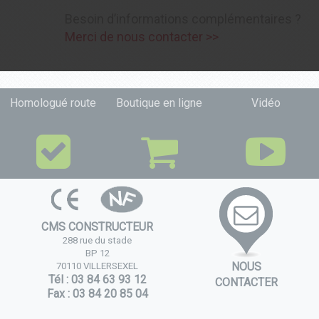
Besoin d’informations complémentaires ?
Merci de nous contacter >>
Homologué route
Boutique en ligne
Vidéo
CMS CONSTRUCTEUR
288 rue du stade
BP 12
NOUS
70110 VILLERSEXEL
Tél : 03 84 63 93 12
CONTACTER
Fax : 03 84 20 85 04
Nos partenaires