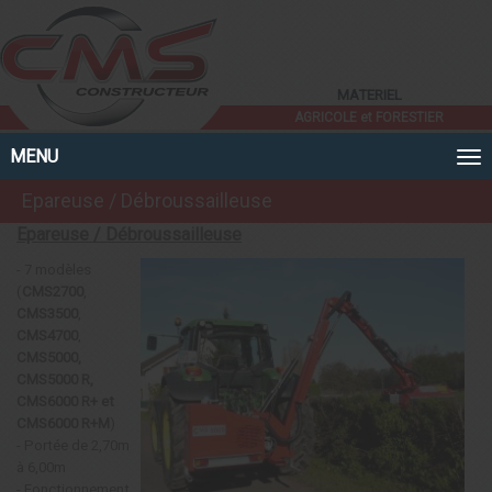
Panneau de gestion des cookies
MATERIEL
AGRICOLE et FORESTIER
MENU
Epareuse / Débroussailleuse
Epareuse / Débroussailleuse
- 7 modèles
(
CMS2700
,
CMS3500
,
CMS4700
,
CMS5000,
CMS5000 R,
CMS6000 R+ et
CMS6000 R+M
)
- Portée de 2,70m
à 6,00m
- Fonctionnement