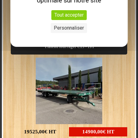
optimale sur notre site
9613,00€
HT
6990,00€
HT
Tout accepter
27
Personnaliser
Epareuse CMS5000R
Plus que
2
disponibles
Plateau fourrager C15 - 19T
Epareuse CMS6000R+M
19525,00€
HT
14900,00€
HT