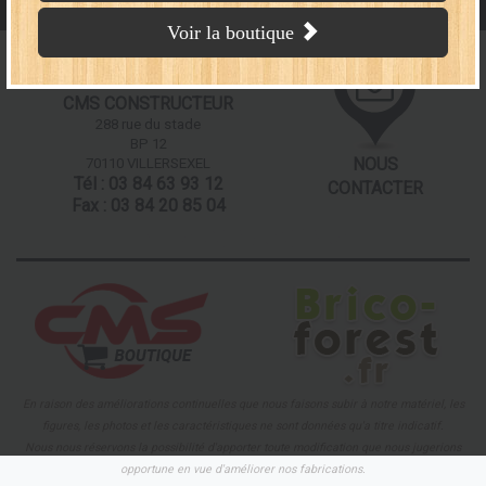
Voir la boutique
CMS CONSTRUCTEUR
288 rue du stade
BP 12
NOUS
70110 VILLERSEXEL
Tél : 03 84 63 93 12
CONTACTER
Fax : 03 84 20 85 04
Nos partenaires
En raison des améliorations continuelles que nous faisons subir à notre matériel, les
figures, les photos et les caractéristiques ne sont données qu'a titre indicatif.
Nous nous réservons la possibilité d'apporter toute modification que nous jugerions
opportune en vue d'améliorer nos fabrications.