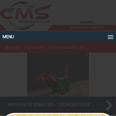
Panneau de gestion des cookies
MATERIEL
AGRICOLE et FORESTIER
MENU
Broyeur - Epareuse / Débroussailleuse
BROYEUR DE BRANCHES / DÉCHIQUETEUSE