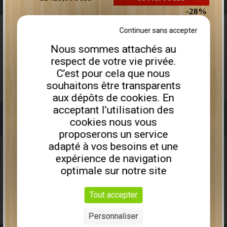
28
Plus que
2
disponibles
Continuer sans accepter
Nous sommes attachés au
Remorque porte engin PEA675I
respect de votre vie privée.
C’est pour cela que nous
souhaitons être transparents
aux dépôts de cookies. En
acceptant l’utilisation des
TAILLE-HAIES À DISQUES
cookies nous vous
proposerons un service
adapté à vos besoins et une
expérience de navigation
optimale sur notre site
9613,00€
HT
6990,00€
HT
Tout accepter
27
Personnaliser
Plus que
2
disponibles