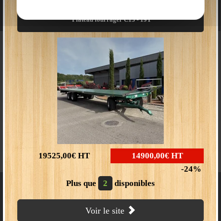
TÊTE DE BROYAGE
Plateau fourrager C15 - 19T
19525,00€
HT
14900,00€
HT
24
Homologué route
Boutique en ligne
Vidéo
Plus que
2
disponibles
Voir le site