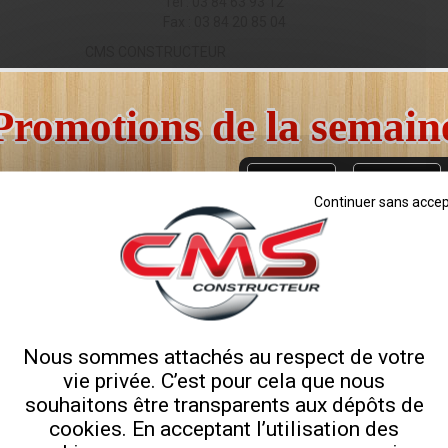
Tél : 03 84 63 93 12
Fax : 03 84 20 85 04
CMS CONSTRUCTEUR
Promotions de la semain
Il ne vous reste plus que
3
10
Continuer sans accep
Jours
Heures
Remorque porte engin PEA675I
Nous sommes attachés au respect de votre
vie privée. C’est pour cela que nous
souhaitons être transparents aux dépôts de
cookies. En acceptant l’utilisation des