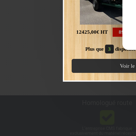
12425,00€
HT
8900,0
Plus que
3
disponibl
Voir le
* champs obligatoires
En validant ce formulaire, j'accepte qu
demande de contact et de la relation 
Homologué route
L'entreprise CMS fabrique
exclusivement du matériel récept