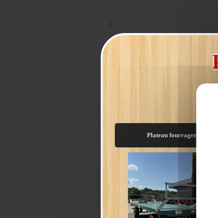
À :
*
Votre E-Mail :
Nom :
Prénom :
Téléphone :
Adresse :
Plateau fourrager C9/8m
Code postal :
Ville :
Objet :
Message :