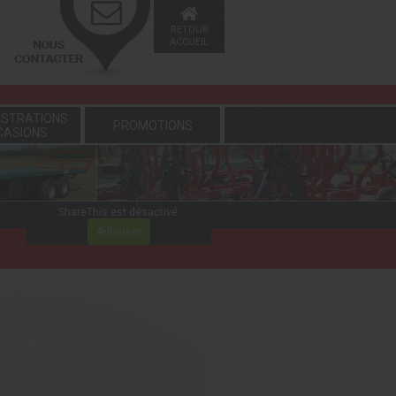
RETOUR
ACCUEIL
STRATIONS
PROMOTIONS
CASIONS
ShareThis est désactivé.
Autoriser