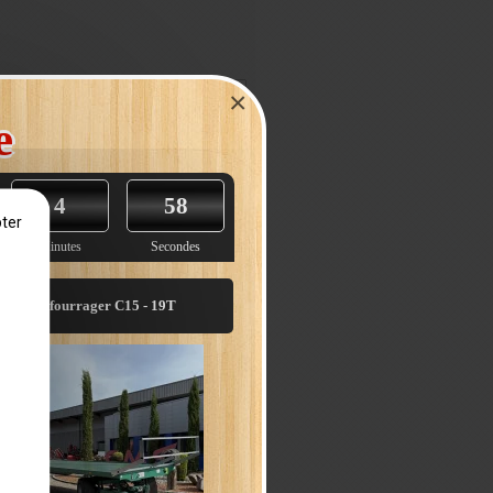
×
e
4
57
ter
Minutes
Secondes
Plateau fourrager C15 - 19T