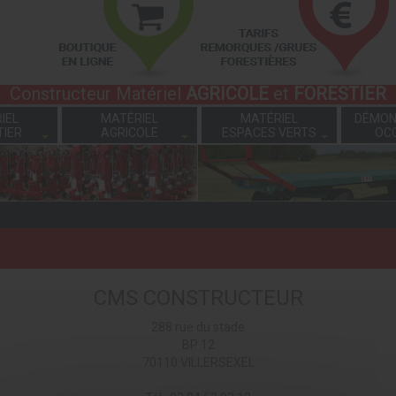
Constructeur Matériel
AGRICOLE
et
FORESTIER
IEL
MATÉRIEL
MATÉRIEL
DÉMON
TIER
AGRICOLE
ESPACES VERTS
OC
CMS CONSTRUCTEUR
288 rue du stade
BP 12
70110 VILLERSEXEL