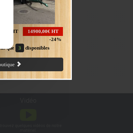
,00€
HT
14900,00€
HT
24
lus que
3
disponibles
boutique
e uniquement, dans le cadre de la
Vidéo
trouvez quelques vidéos de notre
matériel.