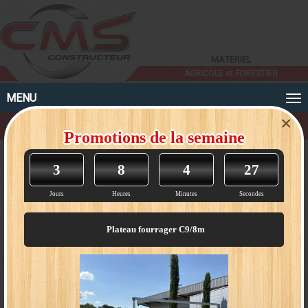
Panneau de gestion des cookies
MATERIEL
AGRICOLE et FORESTIER
MENU
×
Godet grand volume renforcé
Promotions de la semaine
Godet grand volume renforcé
3
8
4
27
- Largeur
2,30m ou
Jours
Heures
Minutes
Secondes
2,50m,
- poids de 580
kg à 600 kg,
Plateau fourrager C9/8m
- volume de 2
300 L à 2 500 L,
- 2 renforts
intérieur,
- Lame AV,