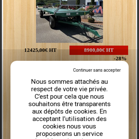
- Renforts
sous godet,
- Attache Manitou ou Merlo
D'autres attaches et volumes disponibles sur commande ou en
stock.
"Offre spéciale"
Tarif :
12425,00€
HT
8900,00€
HT
- Largeur 2,30m :
3057 € HT
2140 € HT
28
- Largeur 2,50m :
3221 € HT
2255 € HT
Plus que
3
disponibles
Continuer sans accepter
Nous sommes attachés au
Remorque porte engin PEA675I
respect de votre vie privée.
C’est pour cela que nous
souhaitons être transparents
aux dépôts de cookies. En
acceptant l’utilisation des
cookies nous vous
proposerons un service