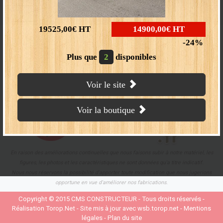
CMS CONSTRUCTEUR
288 rue du stade
19525,00€
HT
14900,00€
HT
BP 12
NOUS
24
70110 VILLERSEXEL
Tél : 03 84 63 93 12
CONTACTER
Plus que
2
disponibles
Fax : 03 84 20 85 04
Nos partenaires
Voir le site
Voir la boutique
En raison des améliorations continuelles que nous faisons subir à notre matériel, les
figures, les photos et les caractéristiques ne sont données qu'a titre indicatif.
Nous nous réservons la possibilité d'apporter toute modification que nous jugerions
opportune en vue d'améliorer nos fabrications.
Copyright © 2015
CMS CONSTRUCTEUR
- Tous droits réservés -
Réalisation
Torop.Net
- Site mis à jour avec
wsb.torop.net
-
Mentions
légales
-
Plan du site