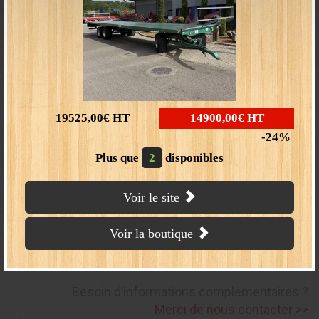
Distributeur 8
fonctions XYZ
60L/min
2 leviers pour 6 fonctions
19525,00€
HT
14900,00€
HT
XYZ + 2 leviers
24
1290 € HT
Plus que
2
disponibles
Voir le site
Ac
cédez à la boutique en ligne
Voir la boutique
(cliquer ici)
Besoin d’informations complémentaires ?
Merci de nous contacter >>