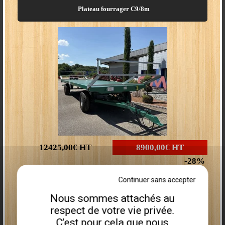
Plateau fourrager C9/8m
Distributeur 7
fonctions XY
2 leviers pour 4 fonctions
XY + 3 leviers
552 € HT
12425,00€
HT
8900,00€
HT
28
Plus que
2
disponibles
Continuer sans accepter
Nous sommes attachés au
Distributeur 8
Remorque porte engin PEA675I
respect de votre vie privée.
fonct
ions 80L/min
C’est pour cela que nous
8 leviers