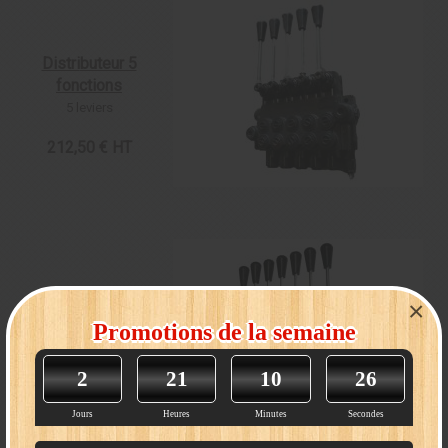
Distri
buteur 5
fonctions
5 leviers
212,50 € HT
Distri
buteur 7
×
fonctions
Promotions de la semaine
7 leviers
2
21
10
26
352 € HT
Jours
Heures
Minutes
Secondes