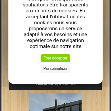
souhaitons être transparents
640 € HT
aux dépôts de cookies. En
acceptant l’utilisation des
cookies nous vous
proposerons un service
adapté à vos besoins et une
expérience de navigation
optimale sur notre site
Distributeur 8
9613,00€
HT
6990,00€
HT
Tout accepter
fonctions XY
27
80L/min
Personnaliser
Plus que
2
disponibles
2 leviers pour 4 fonctions
XY + 4 leviers
Plateau fourrager C15 - 19T
710 € HT