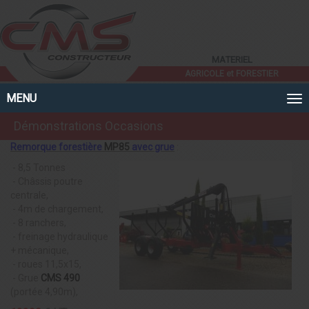
Panneau de gestion des cookies
MATERIEL
AGRICOLE et FORESTIER
MENU
Démonstrations Occasions
Remorque forestière
MP85
avec grue
:
- 8,5 Tonnes
- Châssis poutre
centrale,
- 4m de chargement,
- 8 ranchers,
- freinage hydraulique
+ mécanique,
- roues 11,5x15,
- Grue
CMS 490
(portée 4,90m),