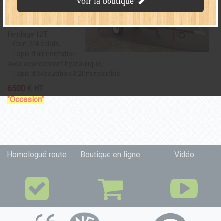
Voir la boutique
- Diamètre maxi de
coupe : Ø380mm,
- Puissance de
fendage 12T,
- Coin 2/4 éclats,
- Tapis d'alimentation
avec avancement hydraulique,
- Tapis d'évacuation 3,20m repliable.
6500
€ HT
"Occasion"
Homologué route
Boutique en ligne
Vidéo