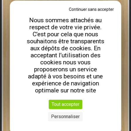
- Charge à 3m : 1100
Plus que
3
disponibles
Continuer sans accepter
kg,
- 1 télescope,
Nous sommes attachés au
Remorque porte engin PEA1000P
- 4 vérins de rotations,
respect de votre vie privée.
- Bielle de transfert
C’est pour cela que nous
2ème bras
souhaitons être transparents
- Rotator continu 3T,
- Ouverture grappin
aux dépôts de cookies. En
1,25m,
acceptant l’utilisation des
- Commande
cookies nous vous
distributeur hydraulique en croix X/Y,
proposerons un service
- Stabilisateur télescopique,
adapté à vos besoins et une
- Attelage 3 points.
expérience de navigation
8670
€ HT
optimale sur notre site
14250,00€
HT
10900,00€
HT
Tout accepter
24
Personnaliser
Combiné scieur fendeuse
WOOD 395 C
:
Plus que
3
disponibles
- Fonctionnement PDF