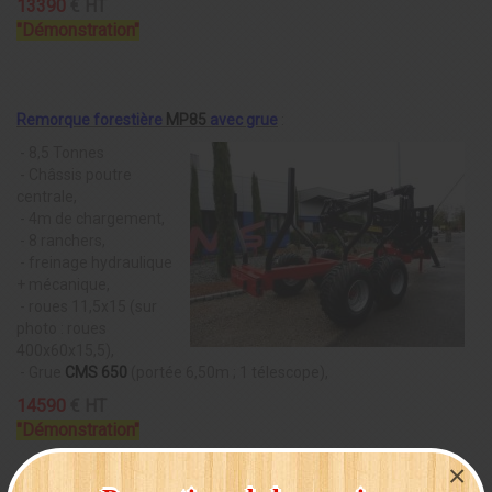
13390
€
HT
"Démonstration"
Remorque forestière
MP85
avec grue
:
- 8,5 Tonnes
- Châssis poutre
centrale,
- 4m de chargement,
- 8 ranchers,
- freinage hydraulique
+ mécanique,
- roues 11,5x15 (sur
photo : roues
400x60x15,5),
- Grue
CMS 650
(portée 6,50m ; 1 télescope),
14590
€
HT
"Démonstration"
×