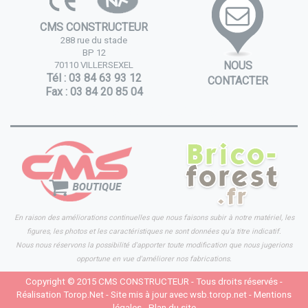
CMS CONSTRUCTEUR
288 rue du stade
BP 12
NOUS
70110 VILLERSEXEL
Tél : 03 84 63 93 12
CONTACTER
Fax : 03 84 20 85 04
Nos partenaires
En raison des améliorations continuelles que nous faisons subir à notre matériel, les
figures, les photos et les caractéristiques ne sont données qu'a titre indicatif.
Nous nous réservons la possibilité d'apporter toute modification que nous jugerions
opportune en vue d'améliorer nos fabrications.
Copyright © 2015
CMS CONSTRUCTEUR
- Tous droits réservés -
Réalisation
Torop.Net
- Site mis à jour avec
wsb.torop.net
-
Mentions
légales
-
Plan du site