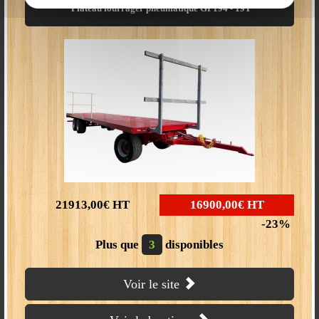
tracteur,
Plateau fourrager pneumatique GP194 - 19T
- Attelage 3 points,
- Diamètre maxi de
coupe : Ø380mm,
- Puissance de
fendage 12T,
- Coin 2/4 éclats,
- Tapis d'alimentation
avec avancement
hydraulique,
- Tapis d'évacuation 3,20m repliable.
6400
€ HT
"Occasion"
21913,00€
HT
16900,00€
HT
23
Plus que
3
disponibles
Combiné scieur fendeuse
WOOD 395 ROAD
:
- Fonctionnement
moteur thermique,
Voir le site
- Chassis routier +
timon de déplacement,