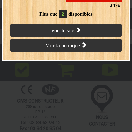
24
Plus que
2
disponibles
PELLE RÉTRO
Voir le site
Voir la boutique
Homologué route
Boutique en ligne
Vidéo
CMS CONSTRUCTEUR
288 rue du stade
BP 12
NOUS
70110 VILLERSEXEL
Tél : 03 84 63 93 12
CONTACTER
Fax : 03 84 20 85 04