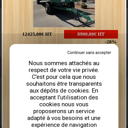
12425,00€
HT
8900,00€
HT
28
Plus que
2
disponibles
Continuer sans accepter
Nous sommes attachés au
Remorque porte engin PEA675I
TAILLE HAIE PORTE COUTEAUX
respect de votre vie privée.
C’est pour cela que nous
souhaitons être transparents
aux dépôts de cookies. En
acceptant l’utilisation des
cookies nous vous
proposerons un service
adapté à vos besoins et une
expérience de navigation