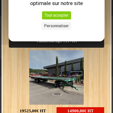
optimale sur notre site
TAILLE HAIE À DISQUES
9613,00€
HT
6990,00€
HT
Tout accepter
27
Personnaliser
Plus que
2
disponibles
Plateau fourrager C15 - 19T
TÊTE DE BROYAGE
19525,00€
HT
14900,00€
HT