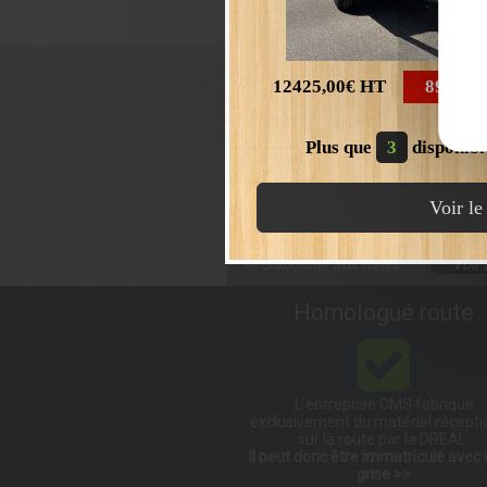
J'EN PR
News
12425,00€
HT
8900,0
Offre spéciale : Scierie mobil
A partir de 
Plus que
3
disponibl
Quantité lim
>>
Voir le
<< S'abonner aux News
Voir 
Homologué route
L'entreprise CMS fabrique
exclusivement du matériel récept
sur la route par la DREAL.
Il peut donc être immatriculé avec 
grise >>