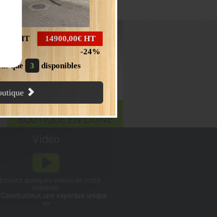
J'EN PROFITE
,00€
HT
14900,00€
HT
24
lus que
3
disponibles
boutique
Accès
BOUTIQUE EN LIGNE
Vidéo
trouvez quelques vidéos de notre
matériel.
Constructeur, une expertise unique
>>