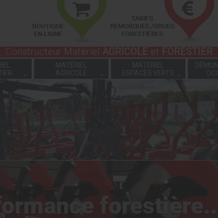
Constructeur Matériel
AGRICOLE
et
FORESTIER
IEL
MATÉRIEL
MATÉRIEL
DÉMON
TIER
AGRICOLE
ESPACES VERTS
OC