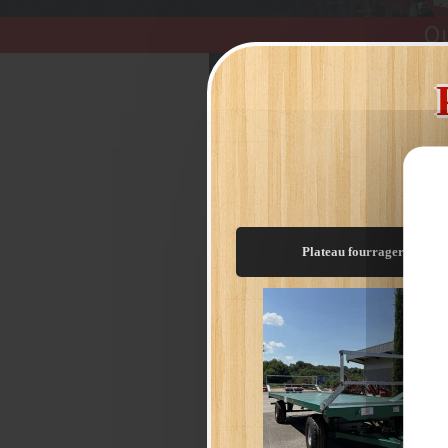
Qu
Nos promotion
JUSQU'À
-25%
Plateau fourrager C9/8m
Sur remorque g
forestière