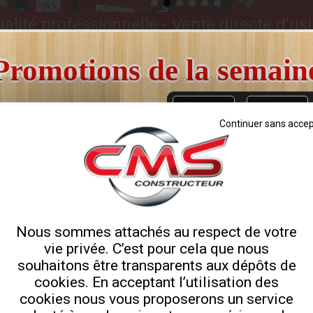
alité professionnelle - Vente directe d'us
s
Promotions de la semain
ShareThis est désactivé.
Autoriser
JUSQU'À
-25%
Il ne vous reste plus que
3
6
Continuer sans accep
Jours
Heures
Remorque porte engin PEA675I
Nous sommes attachés au respect de votre
vie privée. C’est pour cela que nous
souhaitons être transparents aux dépôts de
rue
Sur fendeuse de bûches
Sur
cookies. En acceptant l’utilisation des
cookies nous vous proposerons un service