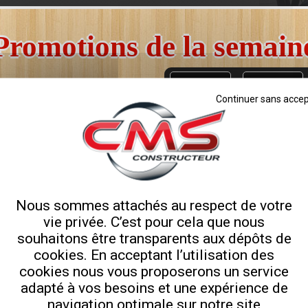
- Attelage 3 points + fixation remorque forestière,
Promotions de la semain
- Rotator continu avec grappin forestier,
- Pieds de stabilisation hydraulique.
Il ne vous reste plus que
0
21
Continuer sans accep
VOIR GRILLE TARIFAIRE GRUE FORE
Jours
Heures
Cliquez ici
Qualité Professionnell
Remorque porte engin PEA675I
Vente directe usine 
Nous sommes attachés au respect de votre
vie privée. C’est pour cela que nous
souhaitons être transparents aux dépôts de
cookies. En acceptant l’utilisation des
cookies nous vous proposerons un service
adapté à vos besoins et une expérience de
navigation optimale sur notre site