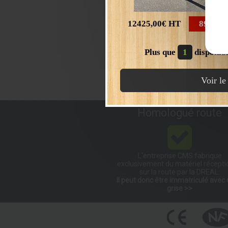
12425,00€
HT
8900,0
Plus que
1
disponib
Voir le
Homologué route
L'entreprise CMS fabrique
exclusivement du matériel récept
sur la route par la DREAL.
Il peut donc être immatriculé avec 
grise >>