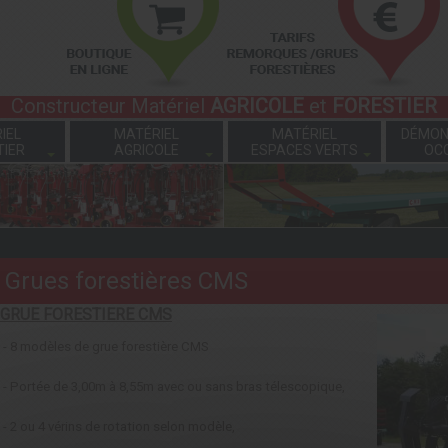
Constructeur Matériel
AGRICOLE
et
FORESTIER
IEL
MATÉRIEL
MATÉRIEL
DÉMON
TIER
AGRICOLE
ESPACES VERTS
OC
Grues forestières CMS
GRUE FORESTIERE CMS
- 8 modèles de grue forestière CMS
- Portée de 3,00m à 8,55m avec ou sans bras télescopique,
- 2 ou 4 vérins de rotation selon modèle,