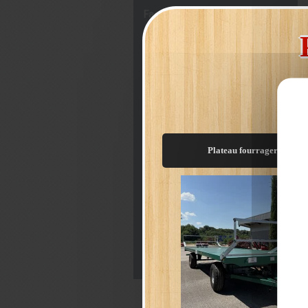
Fagoteuse de bûches
Scie à bûches / combiné scie tapis
Combiné scieur / fendeur
Treuil forestier / Pince de
débardage
Scierie mobile
Broyeur forestier
Plateau fourrager C9/8m
GYROBROYEUR HYDRAULIQUE
POUR PELLETEUSE
Grappin forestier / Rotator
hydraulique
Broyeur - Epareuse /
Débroussailleuse
Distributeur grue