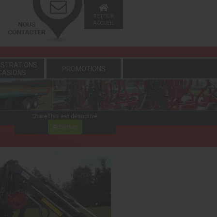
RETOUR
ACCUEIL
STRATIONS
PROMOTIONS
CASIONS
ShareThis est désactivé.
Autoriser