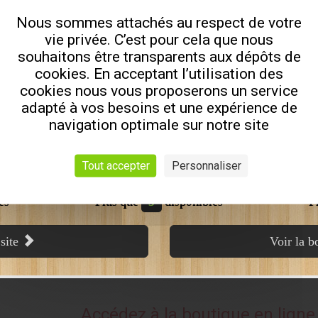
- Largeur 2,20m :
2414 € HT
1690 € HT
Nous sommes attachés au respect de votre
MAILLEUX
vie privée. C’est pour cela que nous
- Largeur 1,80m :
2343 € HT
1640 € HT
souhaitons être transparents aux dépôts de
- Largeur 2,00m :
2486 € HT
1740 € HT
- Largeur 2,20m :
2621 € HT
1835 € HT
cookies. En acceptant l’utilisation des
cookies nous vous proposerons un service
MANITOU - MERLO
- Largeur 2,40m :
2886 € HT
2020 € HT
adapté à vos besoins et une expérience de
navigation optimale sur notre site
0€
HT
9613,00€
HT
6990,00€
HT
19525
Tout accepter
Personnaliser
28
27
es
Plus que
3
disponibles
P
 site
Voir la 
Accédez à la boutique en ligne 