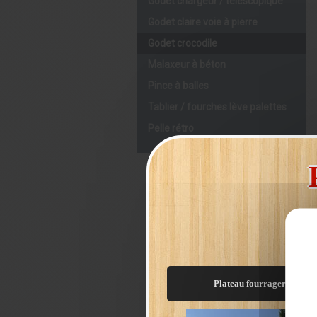
Godet chargeur / télescopique
Godet claire voie à pierre
Godet crocodile
Malaxeur à béton
Pince à balles
Tablier / fourches lève palettes
Pelle rétro
Plateau fourrager C9/8m