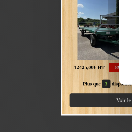
12425,00€
HT
8900,0
Plus que
3
disponibl
Voir le