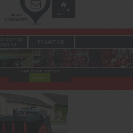
RETOUR
ACCUEIL
STRATIONS
PROMOTIONS
CASIONS
ShareThis est désactivé.
Autoriser