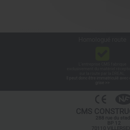
Homologué route
L'entreprise CMS fabrique
exclusivement du matériel récept
sur la route par la DREAL.
Il peut donc être immatriculé avec 
grise >>
CMS CONSTRU
288 rue du sta
BP 12
70110 VILLERSE