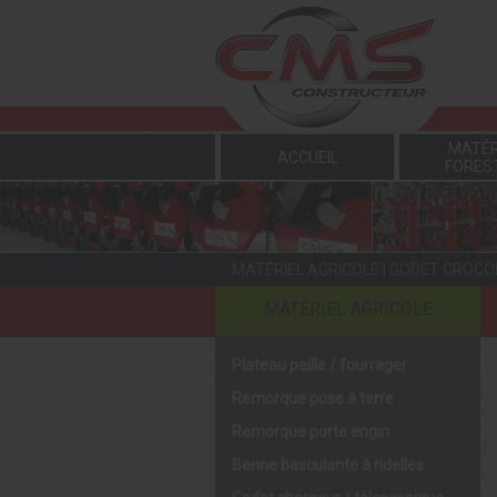
Panneau de gestion des cookies
MATÉR
ACCUEIL
FORES
MATÉRIEL AGRICOLE
|
GODET CROCO
MATÉRIEL AGRICOLE
Plateau paille / fourrager
Remorque pose à terre
Remorque porte engin
Benne basculante à ridelles