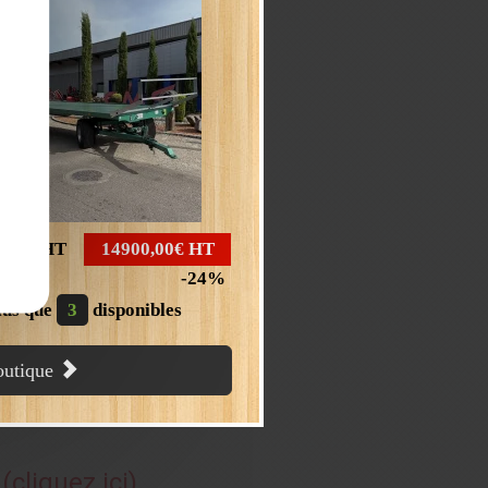
,00€
HT
14900,00€
HT
24
lus que
3
disponibles
boutique
(cliquez ici)