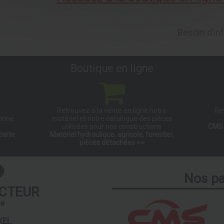
Besoin d’i
Boutique en ligne
Retrouvez à la vente en ligne notre
Re
ionné
matériel et notre catalogue des pièces
utilisées pour nos constructions
CMS 
carte
Matériel hydraulique, agricole, forestier,
pièces détachées >>
Nos pa
CTEUR
de
XEL