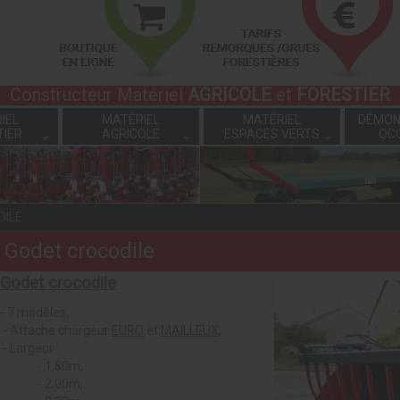
Constructeur Matériel
AGRICOLE
et
FORESTIER
IEL
MATÉRIEL
MATÉRIEL
DÉMON
TIER
AGRICOLE
ESPACES VERTS
OC
DILE
Godet crocodile
Godet crocodile
- 7 modèles,
- Attache chargeur
EURO
et
MAILLEUX
,
- Largeur :
- 1,80m,
- 2,00m,