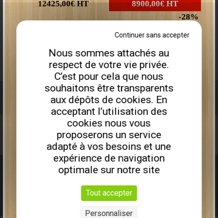
12425,00€
HT
8900,00€
HT
28
Plus que
2
disponibles
Continuer sans accepter
Nous sommes attachés au
Remorque porte engin PEA675I
respect de votre vie privée.
C’est pour cela que nous
souhaitons être transparents
GODET GRAND VOLUME RENFORCÉ
aux dépôts de cookies. En
acceptant l’utilisation des
cookies nous vous
proposerons un service
adapté à vos besoins et une
expérience de navigation
Homologué route
Boutique en ligne
Vidéo
optimale sur notre site
9613,00€
HT
6990,00€
HT
Tout accepter
27
Personnaliser
Plus que
2
disponibles