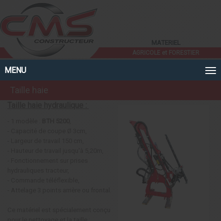
Panneau de gestion des cookies
MATERIEL
AGRICOLE et FORESTIER
MENU
Taille haie
Taille haie hydraulique :
- 1 modèle :
BTH 5200
,
- Capacité de coupe Ø 3cm,
- Largeur de travail 150 cm,
- Hauteur de travail jusqu'à 5,20m,
- Fonctionnement sur prises
hydrauliques tracteur,
- Commande téléflexible,
- Attelage 3 points arrière ou frontal.
Ce matériel est spécialement conçu
pour le nettoyage et la taille :