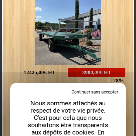
Pression (bar)
120 - 170
Châssis réversible
Oui
Puissance tracteur conseillée
20/70cv
Sécurité Bras
Mécanique
Poids (kg)
200
Qualité Professionnelle !
Vente directe usine !
12425,00€
HT
8900,00€
HT
28
Plus que
3
disponibles
Continuer sans accepter
Tarifs taille-haies hydraulique :
Nous sommes attachés au
Taille-haies hydraulique
BTH 5200
:
6238 € HT
PROMO "-20%" = 499
0 €
Remorque porte engin PEA675I
HT
respect de votre vie privée.
C’est pour cela que nous
souhaitons être transparents
aux dépôts de cookies. En