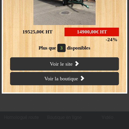
D (mm)
3500
E (mm)
5200
L (mm)
1500
19525,00€
HT
14900,00€
HT
24
Plus que
3
disponibles
Voir le site
Voir la boutique
Besoin d’informations complémentaires ?
Merci de nous contacter >>
Homologué route
Boutique en ligne
Vidéo