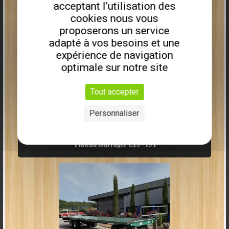
acceptant l’utilisation des
cookies nous vous
proposerons un service
adapté à vos besoins et une
expérience de navigation
optimale sur notre site
9613,00€
HT
6990,00€
HT
Tout accepter
27
Personnaliser
Plus que
3
disponibles
Plateau fourrager C15 - 19T
Type
BTH 5200
A (mm)
820