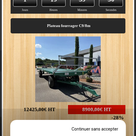
Jours
Heures
Minutes
Secondes
Plateau fourrager C9/8m
PLATEAU FOURRAGER C12
12425,00€
HT
8900,00€
HT
28
Plus que
2
disponibles
Continuer sans accepter
PLATEAU FOURRAGER C15T