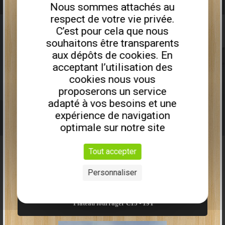
Nous sommes attachés au
Remorque porte engin PEA675I
respect de votre vie privée.
C’est pour cela que nous
souhaitons être transparents
aux dépôts de cookies. En
acceptant l’utilisation des
cookies nous vous
proposerons un service
adapté à vos besoins et une
expérience de navigation
PLATEAU FOURRAGER SEMI-PORTÉE S7
optimale sur notre site
9613,00€
HT
6990,00€
HT
Tout accepter
27
Personnaliser
Plus que
2
disponibles
Plateau fourrager C15 - 19T