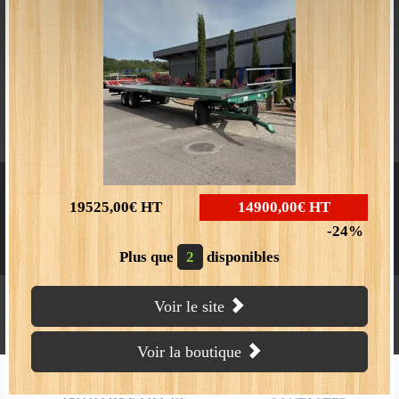
Homologué route
Boutique en ligne
Vidéo
19525,00€
HT
14900,00€
HT
24
Plus que
2
disponibles
Voir le site
CMS CONSTRUCTEUR
Voir la boutique
288 rue du stade
BP 12
NOUS
70110 VILLERSEXEL